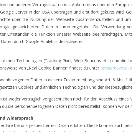
 Union und anderen Vertragsstaaten des Abkommens über den Europäisc
Google Server in den USA übertragen und erst dort gekürzt wird. G
ichte über die Nutzung der Webseite zusammenzustellen und um we
Google gespeicherten Daten zusammengeführt. Die Verwendung von 
er Umständen die Funktion unserer Webseite beeinträchtigen. Mitt
aten durch Google Analytics desaktivieren.
nlichen Technologien (Tracking-Pixel, Web-Beacons etc.) und diesbe
tionsweise von „Real Cookie Banner“ findest du unter
https://devowl.i
onenbezogenen Daten in diesem Zusammenhang sind Art. 6 Abs. 1 lit. 
ngesetzten Cookies und ähnlichen Technologien und der diesbezügliche
ist weder vertraglich vorgeschrieben noch für den Abschluss eines Ver
u die personenbezogenen Daten nicht bereitstellst, können wir deine
und Widerspruch
r Ihre bei uns gespeicherten Daten erbitten. Diese können auch beric