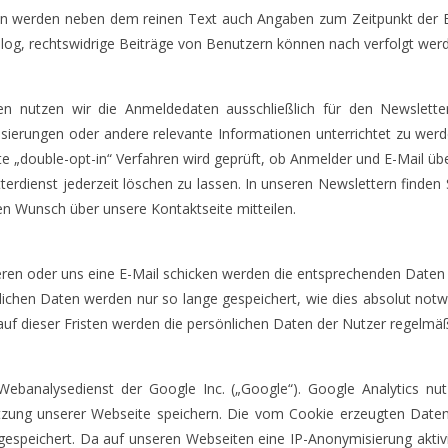
werden neben dem reinen Text auch Angaben zum Zeitpunkt der Ers
 Blog, rechtswidrige Beiträge von Benutzern können nach verfolgt wer
n nutzen wir die Anmeldedaten ausschließlich für den Newslett
sierungen oder andere relevante Informationen unterrichtet zu werd
 „double-opt-in“ Verfahren wird geprüft, ob Anmelder und E-Mail üb
terdienst jederzeit löschen zu lassen. In unseren Newslettern find
en Wunsch über unsere Kontaktseite mitteilen.
eren oder uns eine E-Mail schicken werden die entsprechenden Daten 
ichen Daten werden nur so lange gespeichert, wie dies absolut notw
uf dieser Fristen werden die persönlichen Daten der Nutzer regelmäß
ebanalysedienst der Google Inc. („Google“). Google Analytics nutz
zung unserer Webseite speichern. Die vom Cookie erzeugten Date
espeichert. Da auf unseren Webseiten eine IP-Anonymisierung aktivie