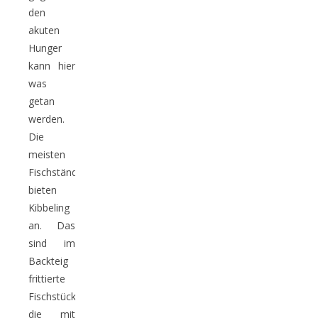
den
akuten
Hunger
kann hier
was
getan
werden.
Die
meisten
Fischstände
bieten
Kibbeling
an. Das
sind im
Backteig
frittierte
Fischstücke,
die mit