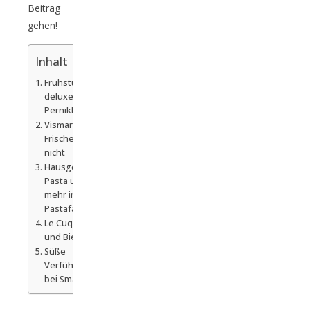
Beitrag
gehen!
Inhalt
Frühstück
deluxe bei
Pernikkel
Vismarkt:
Frischer geht`s
nicht
Hausgemachte
Pasta und
mehr in der
Pastafabriek
Le Cuq: Huhn
und Bier
Süße
Verführung
bei Smaakaron