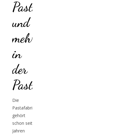
Pasta
und
mehr
in
der
Pastafabriek
Die
Pastafabriek
gehört
schon seit
Jahren