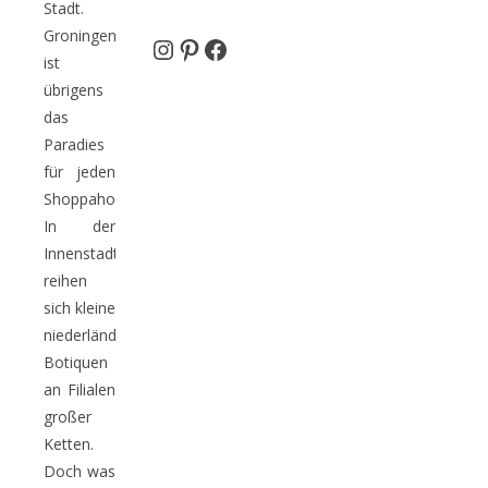
Stadt.
Groningen
Instagram
Pinterest
Facebook
ist
übrigens
das
Paradies
für jeden
Shoppaholic.
In der
Innenstadt
reihen
sich kleine
niederländische
Botiquen
an Filialen
großer
Ketten.
Doch was