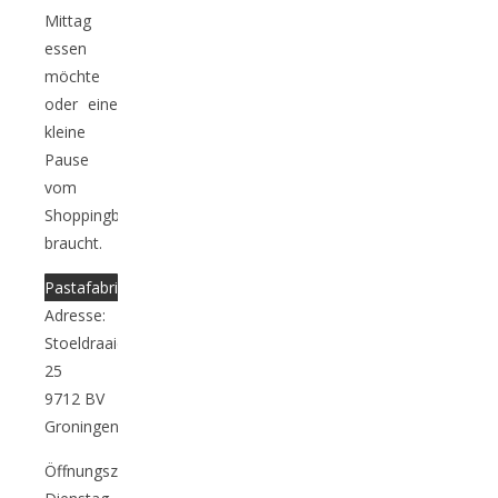
Mittag
essen
möchte
oder eine
kleine
Pause
vom
Shoppingbummel
braucht.
Pastafabriek
Adresse:
Stoeldraaierstraat
25
9712 BV
Groningen
Öffnungszeiten: