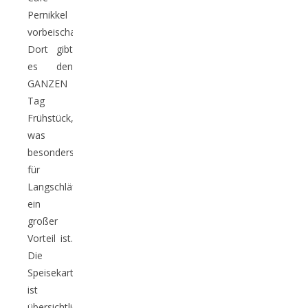
Pernikkel
vorbeischauen.
Dort gibt
es den
GANZEN
Tag
Frühstück,
was
besonders
für
Langschläfer
ein
großer
Vorteil ist.
Die
Speisekarte
ist
übersichtlich,