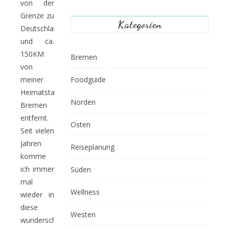
von der
Grenze zu
Kategorien
Deutschland
und ca.
150KM
Bremen
von
meiner
Foodguide
Heimatstadt
Norden
Bremen
entfernt.
Osten
Seit vielen
Jahren
Reiseplanung
komme
ich immer
Süden
mal
Wellness
wieder in
diese
Westen
wunderschöne