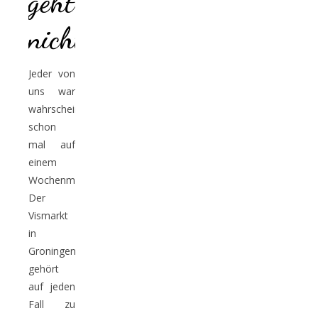
geht`s
nicht
Jeder von
uns war
wahrscheinlich
schon
mal auf
einem
Wochenmarkt.
Der
Vismarkt
in
Groningen
gehört
auf jeden
Fall zu