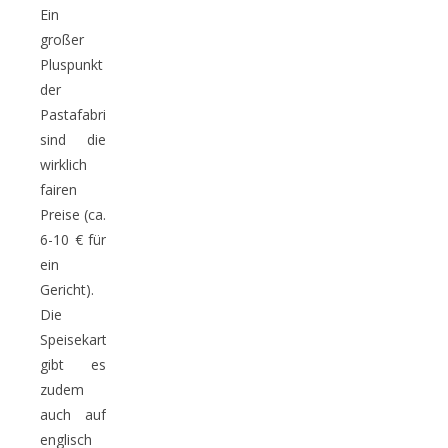
Ein
großer
Pluspunkt
der
Pastafabriek
sind die
wirklich
fairen
Preise (ca.
6-10 € für
ein
Gericht).
Die
Speisekarte
gibt es
zudem
auch auf
englisch