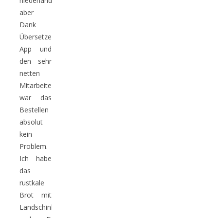
niederländisch,
aber
Dank
Übersetzer-
App und
den sehr
netten
Mitarbeitern
war das
Bestellen
absolut
kein
Problem.
Ich habe
das
rustkale
Brot mit
Landschinken