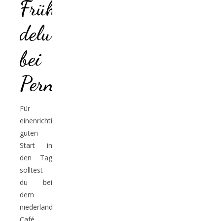
Frühstück
deluxe
bei
Pernikkel
Für
einenrichtig
guten
Start in
den Tag
solltest
du bei
dem
niederländischen
Café