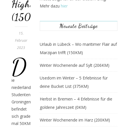
Highlights
Mehr dazu
hier
(150KM)
Neueste Beiträge
15.
Februar
Urlaub in Lübeck – Wo maritimer Flair auf
2023
Marzipan trifft (150KM)
D
Winter Wochenende auf Sylt (206KM)
Usedom im Winter – 5 Erlebnisse für
ie
deine Bucket List (375KM)
niederländische
Studentenstadt
Herbst in Bremen – 4 Erlebnisse für die
Groningen
goldene Jahreszeit (0KM)
befindet
sich grade
Winter Wochenende im Harz (200KM)
mal 50KM