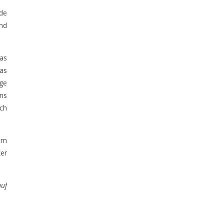
de
ind
as
as
ge
ns
uch
Im
ker
auf