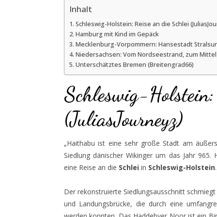
Inhalt
Schleswig-Holstein: Reise an die Schlei (JuliasJo
Hamburg mit Kind im Gepäck
Mecklenburg-Vorpommern: Hansestadt Stralsun
Niedersachsen: Vom Nordseestrand, zum Mittel
Unterschätztes Bremen (Breitengrad66)
Schleswig-Holstein: 
(JuliasJourneyz)
„Haithabu ist eine sehr große Stadt am äußers
Siedlung dänischer Wikinger um das Jahr 965. 
eine Reise an die
Schlei
in
Schleswig-Holstein
.
Der rekonstruierte Siedlungsausschnitt schmiegt
und Landungsbrücke, die durch eine umfangre
werden konnten. Das Haddebyer Noor ist ein Bin