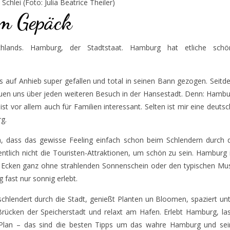
 Schlei (Foto: Julia Beatrice Theiler)
im Gepäck
hlands. Hamburg, der Stadtstaat. Hamburg hat etliche schö
s auf Anhieb super gefallen und total in seinen Bann gezogen. Seit
en uns über jeden weiteren Besuch in der Hansestadt. Denn: Hambu
t vor allem auch für Familien interessant. Selten ist mir eine deuts
g.
 dass das gewisse Feeling einfach schon beim Schlendern durch d
tlich nicht die Touristen-Attraktionen, um schön zu sein. Hamburg 
 Ecken ganz ohne strahlenden Sonnenschein oder den typischen Mus
fast nur sonnig erlebt.
 schlendert durch die Stadt, genießt Planten un Bloomen, spaziert un
 Brücken der Speicherstadt und relaxt am Hafen. Erlebt Hamburg, la
 Plan – das sind die besten Tipps um das wahre Hamburg und sei