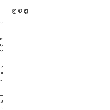
Instagram
Pinterest
Facebook
ne
dem
rg
che
ie
ist
t-
ter
sst
ne