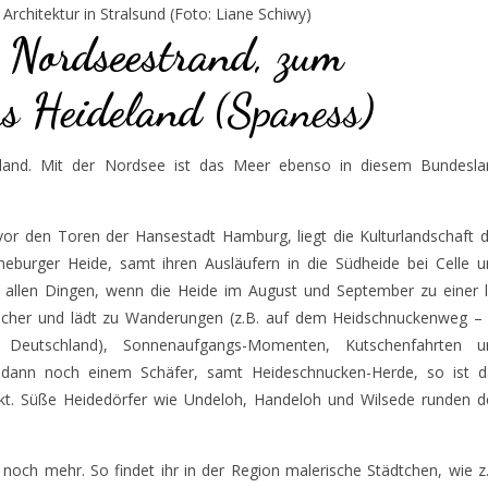
Architektur in Stralsund (Foto: Liane Schiwy)
 Nordseestrand, zum
ns Heideland
(Spaness)
desland. Mit der Nordsee ist das Meer ebenso in diesem Bundesla
r den Toren der Hansestadt Hamburg, liegt die Kulturlandschaft d
neburger Heide, samt ihren Ausläufern in die Südheide bei Celle 
 allen Dingen, wenn die Heide im August und September zu einer l
sucher und lädt zu Wanderungen (z.B. auf dem Heidschnuckenweg – 
Deutschland), Sonnenaufgangs-Momenten, Kutschenfahrten u
 dann noch einem Schäfer, samt Heideschnucken-Herde, so ist d
ekt. Süße Heidedörfer wie Undeloh, Handeloh und Wilsede runden d
noch mehr. So findet ihr in der Region malerische Städtchen, wie z