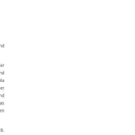
nd
er
und
ila
er
nd
as
en
.B.