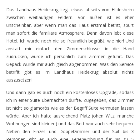
Das Landhaus Heidekrug liegt etwas abseits von Hildesheim
zwischen weitläufigen Feldern. Von außen ist es eher
unscheinbar, aber wenn man das Haus erstmal betritt, spürt
man sofort die familiäre Atmosphäre. Denn davon lebt diese
Hotel. Ich wurde noch nie so freundlich begrüßt, wie hier! Und
anstatt mir einfach den Zimmerschlüssel in die Hand
zudrücken, wurde ich persönlich zum Zimmer geführt. Das
Gepäck wurde mir auch gleich abgenommen. Was den Service
betrifft gibt es im Landhaus Heidekrug absolut nichts
auszusetzen!
Und dann gab es auch noch ein kostenloses Upgrade, sodass
ich in einer Suite übernachten durfte. Zugegeben, das Zimmer
ist nicht so glamorös wie es der Begriff Suite vermuten lassen
würde. Aber ich hatte ausreichend Platz (ohen Witz, manche
Wohnungen sind kleiner!) und das Bett war auch sehr bequem.
Neben den Einzel- und Doppelzimmer und der Suit bis 3
Personen gibt es auch eine Ferienwohnung für bis zu 5