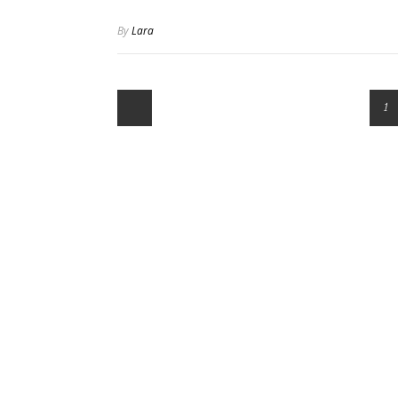
By
Lara
1