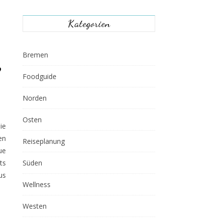
Kategorien
Bremen
?
Foodguide
Norden
Osten
ie
en
Reiseplanung
ue
ts
Süden
us
Wellness
Westen