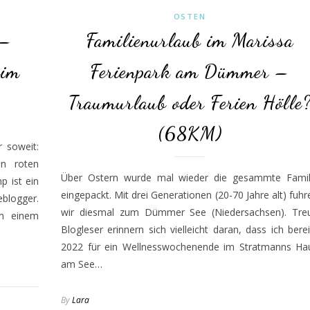
OSTEN
 –
Familienurlaub im Marissa
eim
Ferienpark am Dümmer –
Traumurlaub oder Ferien Hölle
(68KM)
 soweit:
en roten
Über Ostern wurde mal wieder die gesammte Famil
 ist ein
eingepackt. Mit drei Generationen (20-70 Jahre alt) fuhr
blogger.
wir diesmal zum Dümmer See (Niedersachsen). Tre
an einem
Blogleser erinnern sich vielleicht daran, dass ich berei
2022 für ein Wellnesswochenende im Stratmanns Ha
am See…
By
Lara