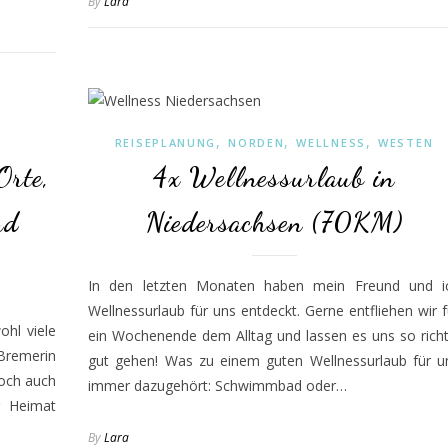
By
Lara
,
,
,
REISEPLANUNG
NORDEN
WELLNESS
WESTEN
Orte,
4x Wellnessurlaub in
nd
Niedersachsen (70KM)
In den letzten Monaten haben mein Freund und i
Wellnessurlaub für uns entdeckt. Gerne entfliehen wir f
ohl viele
ein Wochenende dem Alltag und lassen es uns so richt
Bremerin
gut gehen! Was zu einem guten Wellnessurlaub für u
Doch auch
immer dazugehört: Schwimmbad oder…
r Heimat
By
Lara