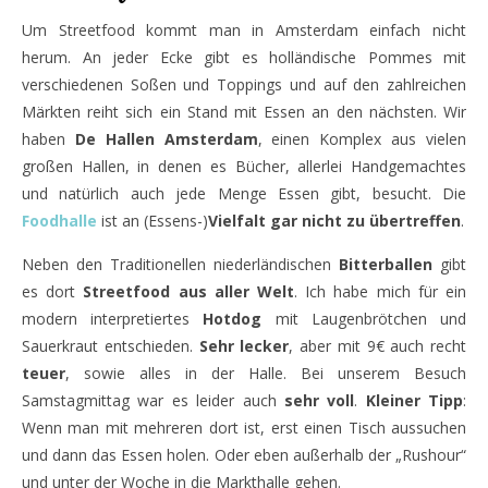
Um Streetfood kommt man in Amsterdam einfach nicht
herum. An jeder Ecke gibt es holländische Pommes mit
verschiedenen Soßen und Toppings und auf den zahlreichen
Märkten reiht sich ein Stand mit Essen an den nächsten. Wir
haben
De Hallen Amsterdam
, einen Komplex aus vielen
großen Hallen, in denen es Bücher, allerlei Handgemachtes
und natürlich auch jede Menge Essen gibt, besucht. Die
Foodhalle
ist an (Essens-)
Vielfalt gar nicht zu übertreffen
.
Neben den Traditionellen niederländischen
Bitterballen
gibt
es dort
Streetfood aus aller Welt
. Ich habe mich für ein
modern interpretiertes
Hotdog
mit Laugenbrötchen und
Sauerkraut entschieden.
Sehr lecker
, aber mit 9€ auch recht
teuer
, sowie alles in der Halle. Bei unserem Besuch
Samstagmittag war es leider auch
sehr voll
.
Kleiner Tipp
:
Wenn man mit mehreren dort ist, erst einen Tisch aussuchen
und dann das Essen holen. Oder eben außerhalb der „Rushour“
und unter der Woche in die Markthalle gehen.